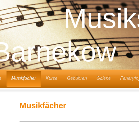
Musik
arne
e
Musikfächer
Kurse
Gebühren
Galerie
Ferien/In
Musikfächer